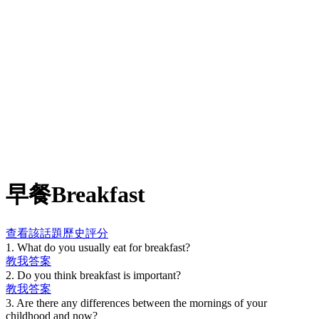
早餐
Breakfast
查看該話題歷史評分
1
.
What do you usually eat for breakfast?
教我
答案
2
.
Do you think breakfast is important?
教我
答案
3
.
Are there any differences between the mornings of your
childhood and now?