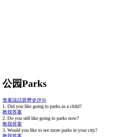
公园
Parks
查看該話題歷史評分
1
.
Did you like going to parks as a child?
教我
答案
2
.
Do you still like going to parks now?
教我
答案
3
.
Would you like to see more parks in your city?
教我
答案