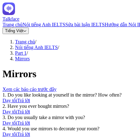
Talkface
Trang chủ
Nói tiếng Anh IELTS
Sửa bài luận IELTS
Hướng dẫn Nói 
Tiếng Việt
Trang chủ
/
Nói tiếng Anh IELTS
/
Part 1
/
Mirrors
Mirrors
Xem các báo cáo trước đây
1
.
Do you like looking at yourself in the mirror? How often?
Dạy tôi
Trả lời
2
.
Have you ever bought mirrors?
Dạy tôi
Trả lời
3
.
Do you usually take a mirror with you?
Dạy tôi
Trả lời
4
.
Would you use mirrors to decorate your room?
Dạy tôi
Trả lời