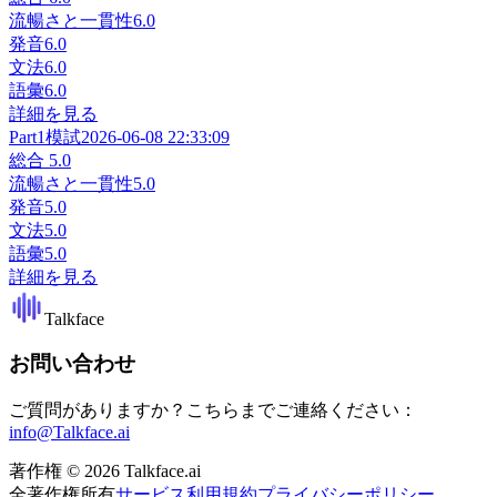
流暢さと一貫性
6.0
発音
6.0
文法
6.0
語彙
6.0
詳細を見る
Part1
模試
2026-06-08 22:33:09
総合
5.0
流暢さと一貫性
5.0
発音
5.0
文法
5.0
語彙
5.0
詳細を見る
Talkface
お問い合わせ
ご質問がありますか？こちらまでご連絡ください：
info@Talkface.ai
著作権 © 2026 Talkface.ai
全著作権所有
サービス利用規約
プライバシーポリシー