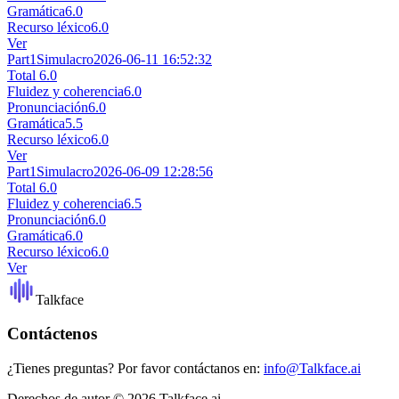
Gramática
6.0
Recurso léxico
6.0
Ver
Part1
Simulacro
2026-06-11 16:52:32
Total
6.0
Fluidez y coherencia
6.0
Pronunciación
6.0
Gramática
5.5
Recurso léxico
6.0
Ver
Part1
Simulacro
2026-06-09 12:28:56
Total
6.0
Fluidez y coherencia
6.5
Pronunciación
6.0
Gramática
6.0
Recurso léxico
6.0
Ver
Talkface
Contáctenos
¿Tienes preguntas? Por favor contáctanos en:
info@Talkface.ai
Derechos de autor © 2026 Talkface.ai