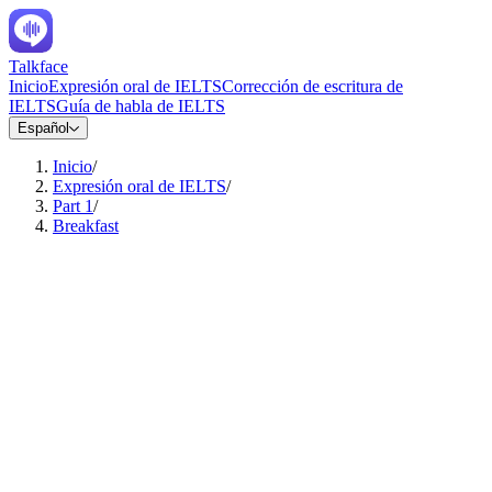
Talkface
Inicio
Expresión oral de IELTS
Corrección de escritura de
IELTS
Guía de habla de IELTS
Español
Inicio
/
Expresión oral de IELTS
/
Part 1
/
Breakfast