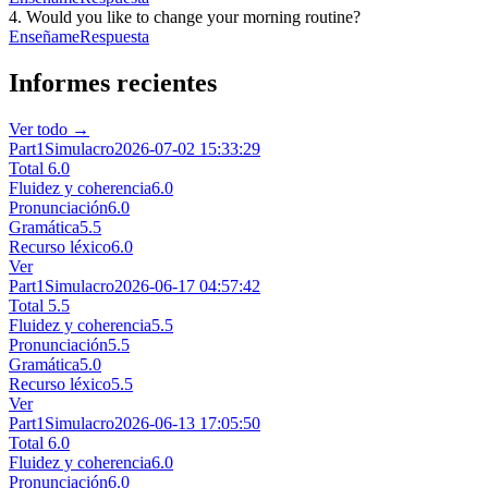
4
.
Would you like to change your morning routine?
Enseñame
Respuesta
Informes recientes
Ver todo →
Part1
Simulacro
2026-07-02 15:33:29
Total
6.0
Fluidez y coherencia
6.0
Pronunciación
6.0
Gramática
5.5
Recurso léxico
6.0
Ver
Part1
Simulacro
2026-06-17 04:57:42
Total
5.5
Fluidez y coherencia
5.5
Pronunciación
5.5
Gramática
5.0
Recurso léxico
5.5
Ver
Part1
Simulacro
2026-06-13 17:05:50
Total
6.0
Fluidez y coherencia
6.0
Pronunciación
6.0